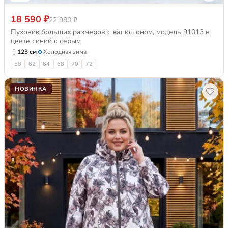
18 590 ₽
22 980 ₽
Пуховик больших размеров с капюшоном, модель 91013 в
цвете синий с серым
123 см
Холодная зима
58
62
64
68
70
72
НОВИНКА