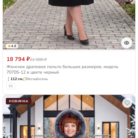
4.8
18 794 ₽
22 088 ₽
Женское драповое пальто больших размеров, модель
70705-12 в цвете черный
112 см
Весна/осень
66
НОВИНКА