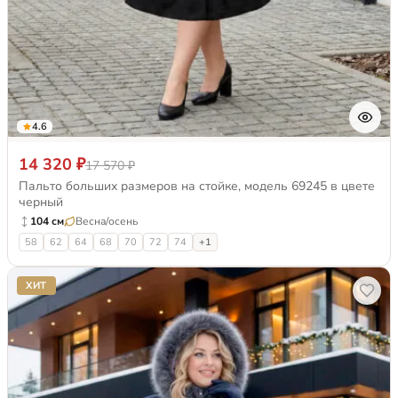
4.6
14 320 ₽
17 570 ₽
Пальто больших размеров на стойке, модель 69245 в цвете
черный
104 см
Весна/осень
58
62
64
68
70
72
74
+1
ХИТ