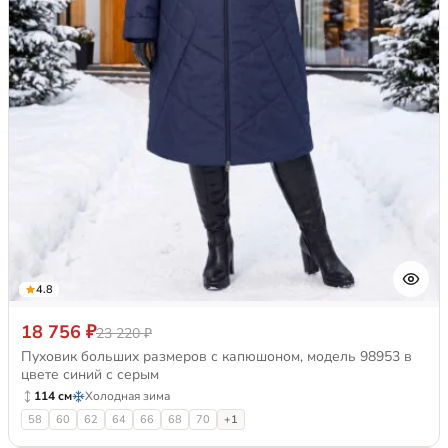
4.8
18 756 ₽
23 220 ₽
Пуховик больших размеров с капюшоном, модель 98953 в
цвете синий с серым
114 см
Холодная зима
58
60
62
64
66
68
70
+1