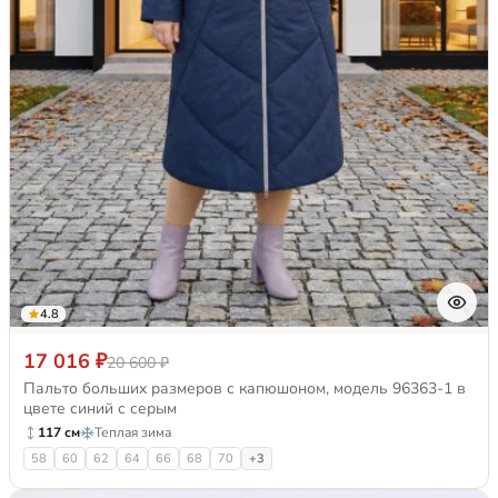
4.8
17 016 ₽
20 600 ₽
Пальто больших размеров с капюшоном, модель 96363-1 в
цвете синий с серым
117 см
Теплая зима
58
60
62
64
66
68
70
+3