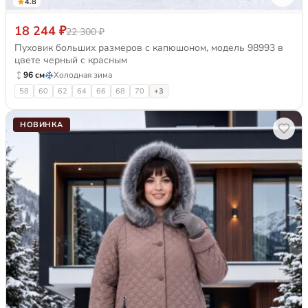
4.8
18 244 ₽
22 300 ₽
Пуховик больших размеров с капюшоном, модель 98993 в
цвете черный с красным
96 см
Холодная зима
58
60
62
64
66
68
70
+3
НОВИНКА