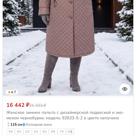
4.7
16 442 ₽
21 333 ₽
Женское зимнее пальто с дизайнерской подвеской и эко-
мехом чернобурки, модель 92633-5-2 в цвете капучино
115 см
Холодная зима
58
60
62
64
66
68
70
+1