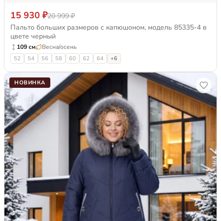
15 930 ₽
20 999 ₽
Пальто больших размеров с капюшоном, модель 85335-4 в
цвете черный
109 см
Весна/осень
52
54
56
58
60
62
64
+6
НОВИНКА