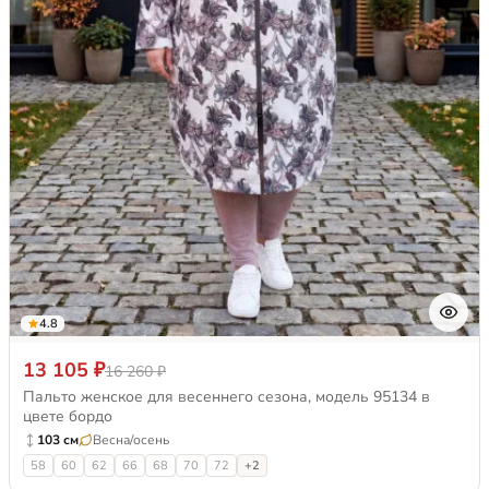
4.8
13 105 ₽
16 260 ₽
Пальто женское для весеннего сезона, модель 95134 в
цвете бордо
103 см
Весна/осень
58
60
62
66
68
70
72
+2