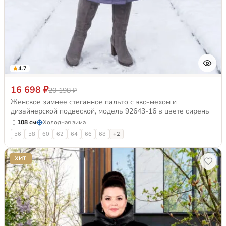
4.7
16 698 ₽
20 198 ₽
Женское зимнее стеганное пальто с эко-мехом и
дизайнерской подвеской, модель 92643-16 в цвете сирень
108 см
Холодная зима
56
58
60
62
64
66
68
+2
ХИТ