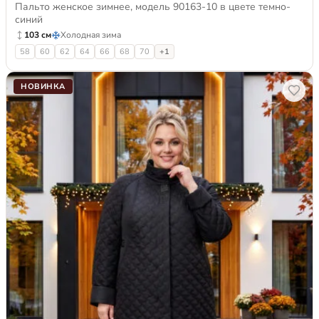
Пальто женское зимнее, модель 90163-10 в цвете темно-
синий
103 см
Холодная зима
58
60
62
64
66
68
70
+1
НОВИНКА