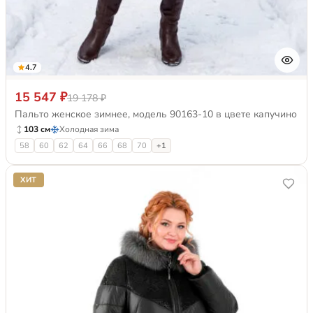
4.7
15 547 ₽
19 178 ₽
Пальто женское зимнее, модель 90163-10 в цвете капучино
103 см
Холодная зима
58
60
62
64
66
68
70
+1
ХИТ