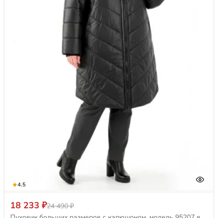
4.5
18 233 ₽
24 490 ₽
Пуховик больших размеров с капюшоном, модель 95207 в