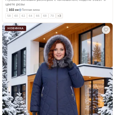
цвете розы
102 см
Теплая зима
58
60
62
64
66
68
70
+3
НОВИНКА