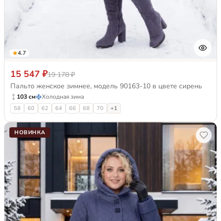
4.7
15 547 ₽
19 178 ₽
Пальто женское зимнее, модель 90163-10 в цвете сирень
103 см
Холодная зима
58
60
62
64
66
68
70
+1
НОВИНКА