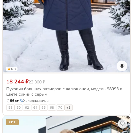
4.8
18 244 ₽
22 300 ₽
Пуховик больших размеров с капюшоном, модель 98993 в
цвете синий с серым
96 см
Холодная зима
58
60
62
64
66
68
70
+3
ХИТ