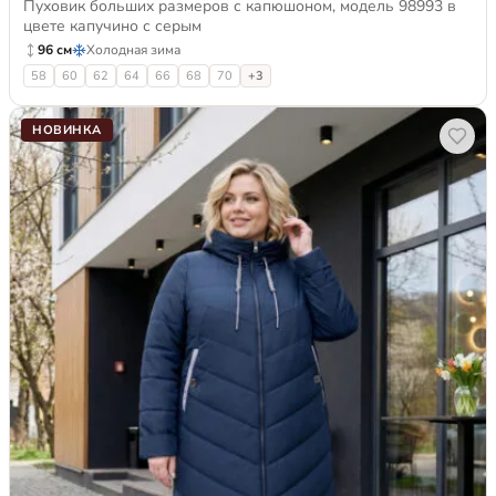
Пуховик больших размеров с капюшоном, модель 98993 в
цвете капучино с серым
96 см
Холодная зима
58
60
62
64
66
68
70
+3
НОВИНКА