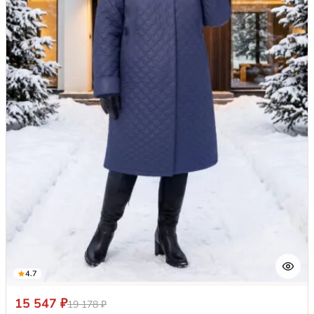
4.7
15 547 ₽
19 178 ₽