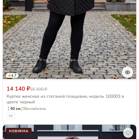
4.7
14 140 ₽
16 100 ₽
Куртка женская из стеганой плащевки, модель 100003 в
цвете черный
92 см
Весна/осень
66
НОВИНКА