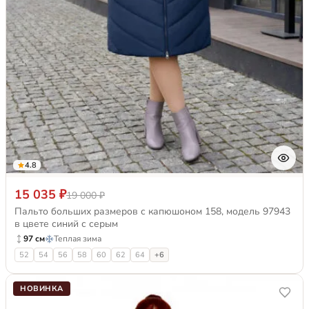
4.8
15 035 ₽
19 000 ₽
Пальто больших размеров с капюшоном 158, модель 97943
в цвете синий с серым
97 см
Теплая зима
52
54
56
58
60
62
64
+6
НОВИНКА