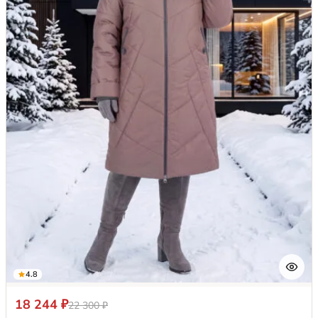
4.8
18 244 ₽
22 300 ₽