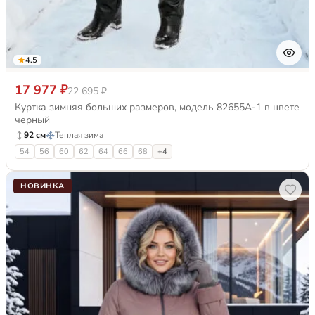
4.5
17 977 ₽
22 695 ₽
Куртка зимняя больших размеров, модель 82655А-1 в цвете
черный
92 см
Теплая зима
54
56
60
62
64
66
68
+4
НОВИНКА