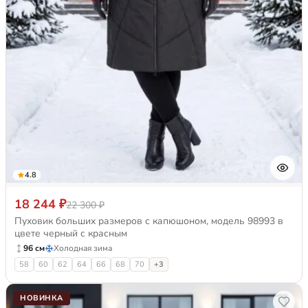
4.8
18 244 ₽
22 300 ₽
Пуховик больших размеров с капюшоном, модель 98993 в
цвете черный с красным
96 см
Холодная зима
58
60
62
64
66
68
70
+3
НОВИНКА