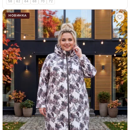
58
62
64
68
70
72
НОВИНКА