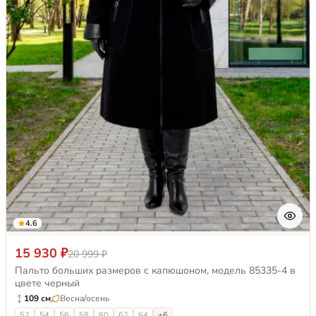
4.6
15 930 ₽
20 999 ₽
Пальто больших размеров с капюшоном, модель 85335-4 в
цвете черный
109 см
Весна/осень
52
54
56
58
60
62
64
+6