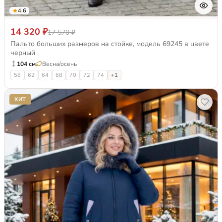
4.6
14 320 ₽
17 570 ₽
Пальто больших размеров на стойке, модель 69245 в цвете
черный
104 см
Весна/осень
58
62
64
68
70
72
74
+1
ХИТ