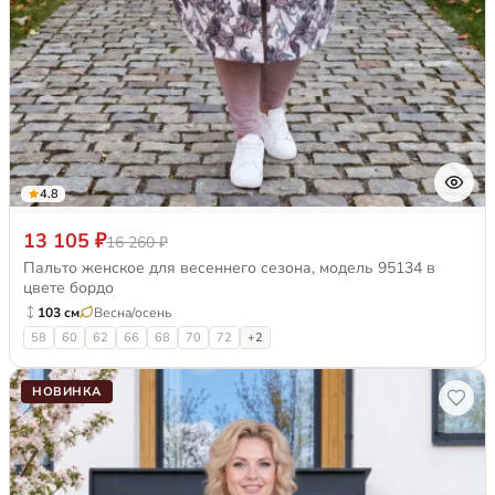
4.8
13 105 ₽
16 260 ₽
Пальто женское для весеннего сезона, модель 95134 в
цвете бордо
103 см
Весна/осень
58
60
62
66
68
70
72
+2
НОВИНКА