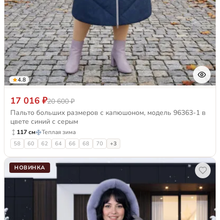
4.8
17 016 ₽
20 600 ₽
Пальто больших размеров с капюшоном, модель 96363-1 в
цвете синий с серым
117 см
Теплая зима
58
60
62
64
66
68
70
+3
НОВИНКА