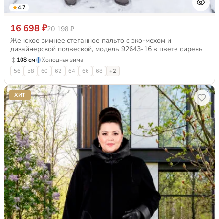
4.7
16 698 ₽
20 198 ₽
Женское зимнее стеганное пальто с эко-мехом и
дизайнерской подвеской, модель 92643-16 в цвете сирень
108 см
Холодная зима
56
58
60
62
64
66
68
+2
ХИТ