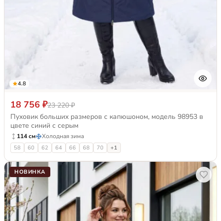
4.8
18 756 ₽
23 220 ₽
Пуховик больших размеров с капюшоном, модель 98953 в
цвете синий с серым
114 см
Холодная зима
58
60
62
64
66
68
70
+1
НОВИНКА