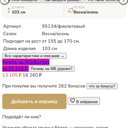
ДЛИНА
СЕЗОН
103 см
Весна/осень
Артикул
95134/фиолетовый
Сезон
Весна/осень
Подходит на рост
от 155 до 170 см.
Длина изделия
103 см
Все характеристики и описание →
Купить на Wildberries
за 31 219 ₽
Почему на WB дороже?
13 105 ₽
16 260 ₽
При покупке вы получите 262 бонусов
что за бонусы?
Добавить в корзину
В избранное
Подойдёт ли мне?
Укажите обхват груди и бёдер — покажем, какие