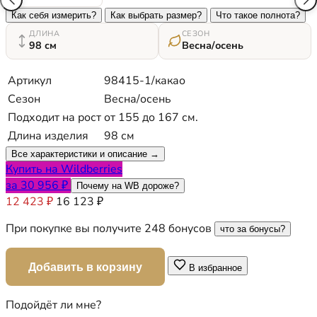
Как себя измерить?
Как выбрать размер?
Что такое полнота?
ДЛИНА
СЕЗОН
98 см
Весна/осень
Артикул
98415-1/какао
Сезон
Весна/осень
Подходит на рост
от 155 до 167 см.
Длина изделия
98 см
Все характеристики и описание →
Купить на Wildberries
за 30 956 ₽
Почему на WB дороже?
12 423 ₽
16 123 ₽
При покупке вы получите 248 бонусов
что за бонусы?
Добавить в корзину
В избранное
Подойдёт ли мне?