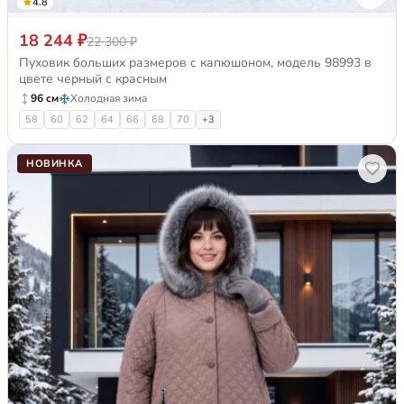
4.8
18 244 ₽
22 300 ₽
Пуховик больших размеров с капюшоном, модель 98993 в
цвете черный с красным
96 см
Холодная зима
58
60
62
64
66
68
70
+3
НОВИНКА