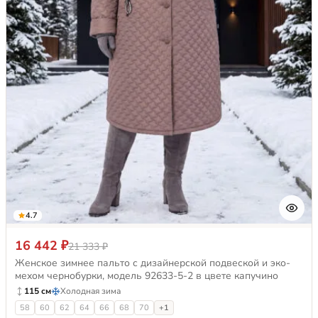
4.7
16 442 ₽
21 333 ₽
Женское зимнее пальто с дизайнерской подвеской и эко-
мехом чернобурки, модель 92633-5-2 в цвете капучино
115 см
Холодная зима
58
60
62
64
66
68
70
+1