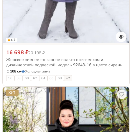
4.7
16 698 ₽
20 198 ₽
Женское зимнее стеганное пальто с эко-мехом и
дизайнерской подвеской, модель 92643-16 в цвете сирень
108 см
Холодная зима
56
58
60
62
64
66
68
+2
ХИТ