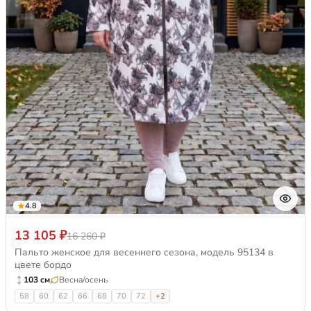
4.8
13 105 ₽
16 260 ₽
Пальто женское для весеннего сезона, модель 95134 в
цвете бордо
103 см
Весна/осень
58
60
62
66
68
70
72
+2