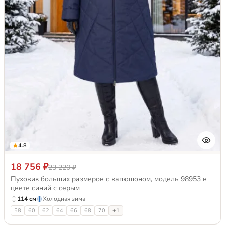
4.8
18 756 ₽
23 220 ₽
Пуховик больших размеров с капюшоном, модель 98953 в
цвете синий с серым
114 см
Холодная зима
58
60
62
64
66
68
70
+1