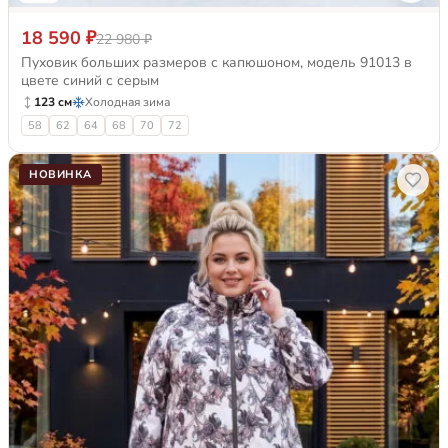
18 590 ₽
22 980 ₽
Пуховик больших размеров с капюшоном, модель 91013 в
цвете синий с серым
123 см
Холодная зима
58
62
64
68
70
72
НОВИНКА