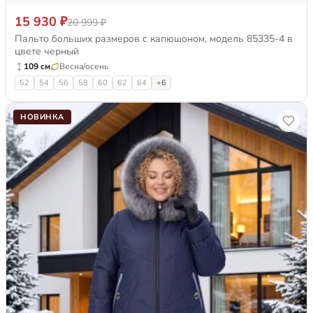
15 930 ₽
20 999 ₽
Пальто больших размеров с капюшоном, модель 85335-4 в
цвете черный
109 см
Весна/осень
52
54
56
58
60
62
64
+6
НОВИНКА