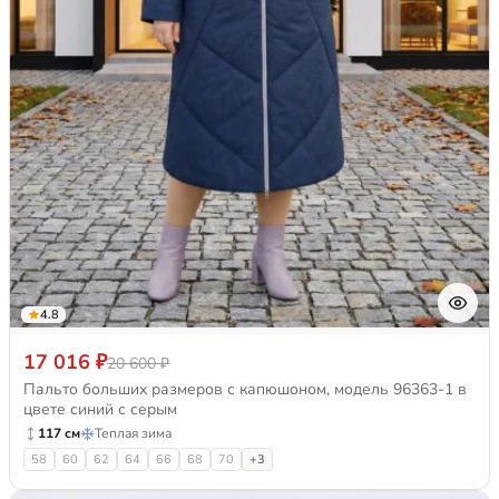
4.8
17 016 ₽
20 600 ₽
Пальто больших размеров с капюшоном, модель 96363-1 в
цвете синий с серым
117 см
Теплая зима
58
60
62
64
66
68
70
+3