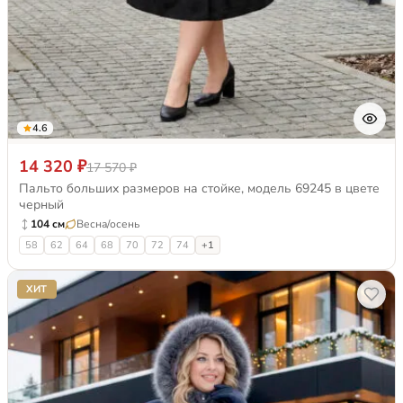
4.6
14 320 ₽
17 570 ₽
Пальто больших размеров на стойке, модель 69245 в цвете
черный
104 см
Весна/осень
58
62
64
68
70
72
74
+1
ХИТ