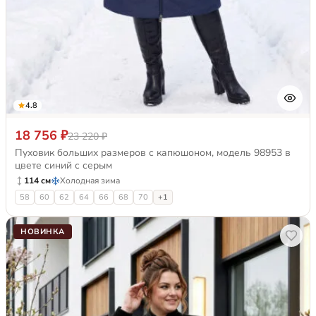
4.8
18 756 ₽
23 220 ₽
Пуховик больших размеров с капюшоном, модель 98953 в
цвете синий с серым
114 см
Холодная зима
58
60
62
64
66
68
70
+1
НОВИНКА