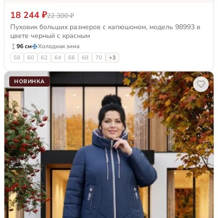
18 244 ₽
22 300 ₽
Пуховик больших размеров с капюшоном, модель 98993 в
цвете черный с красным
96 см
Холодная зима
58
60
62
64
66
68
70
+3
НОВИНКА