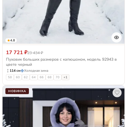
4.8
17 721 ₽
23 434 ₽
Пуховик больших размеров с капюшоном, модель 92943 в
цвете черный
114 см
Холодная зима
58
60
62
64
66
68
70
+1
НОВИНКА