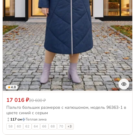
4.8
17 016 ₽
20 600 ₽
Пальто больших размеров с капюшоном, модель 96363-1 в
цвете синий с серым
117 см
Теплая зима
58
60
62
64
66
68
70
+3