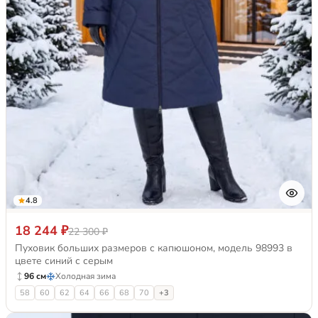
4.8
18 244 ₽
22 300 ₽
Пуховик больших размеров с капюшоном, модель 98993 в
цвете синий с серым
96 см
Холодная зима
58
60
62
64
66
68
70
+3