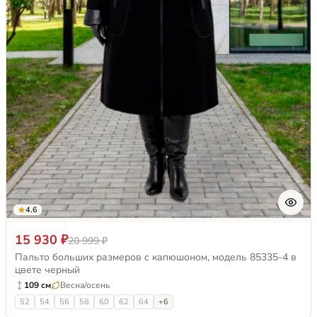
4.6
15 930 ₽
20 999 ₽
Пальто больших размеров с капюшоном, модель 85335-4 в
цвете черный
109 см
Весна/осень
52
54
56
58
60
62
64
+6