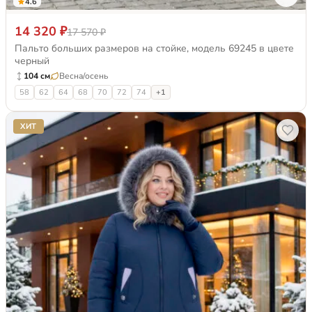
4.6
14 320 ₽
17 570 ₽
Пальто больших размеров на стойке, модель 69245 в цвете
черный
104 см
Весна/осень
58
62
64
68
70
72
74
+1
ХИТ