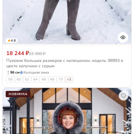
4.8
18 244 ₽
22 300 ₽
Пуховик больших размеров с капюшоном, модель 98993 в
цвете капучино с серым
96 см
Холодная зима
58
60
62
64
66
68
70
+3
НОВИНКА