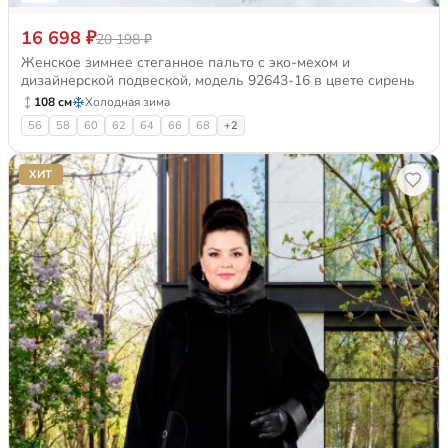
16 698 ₽
20 198 ₽
Женское зимнее стеганное пальто с эко-мехом и
дизайнерской подвеской, модель 92643-16 в цвете сирень
108 см
Холодная зима
56
58
60
62
64
66
68
+2
ХИТ