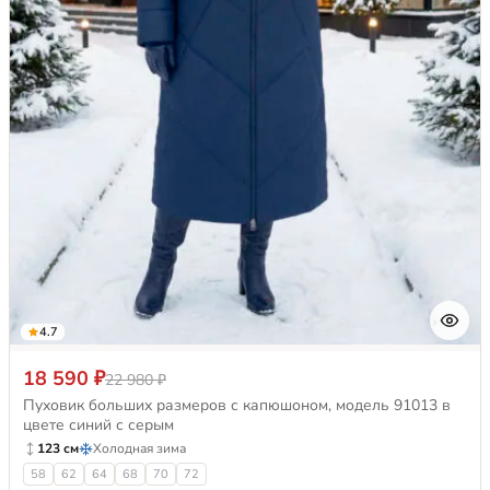
4.7
18 590 ₽
22 980 ₽
Пуховик больших размеров с капюшоном, модель 91013 в
цвете синий с серым
123 см
Холодная зима
58
62
64
68
70
72