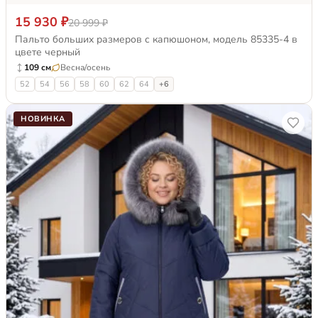
15 930 ₽
20 999 ₽
Пальто больших размеров с капюшоном, модель 85335-4 в
цвете черный
109 см
Весна/осень
52
54
56
58
60
62
64
+6
НОВИНКА