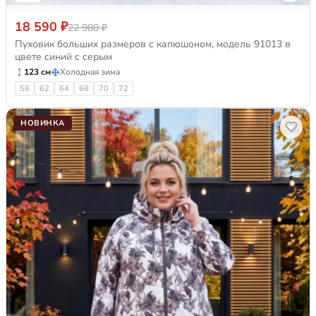
18 590 ₽
22 980 ₽
Пуховик больших размеров с капюшоном, модель 91013 в
цвете синий с серым
123 см
Холодная зима
58
62
64
68
70
72
НОВИНКА