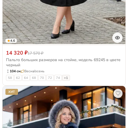
4.6
14 320 ₽
17 570 ₽
Пальто больших размеров на стойке, модель 69245 в цвете
черный
104 см
Весна/осень
58
62
64
68
70
72
74
+1
ХИТ