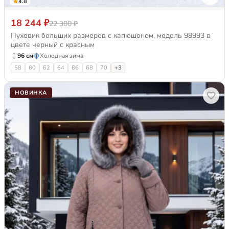
4.8
18 244 ₽
22 300 ₽
Пуховик больших размеров с капюшоном, модель 98993 в
цвете черный с красным
96 см
Холодная зима
58
60
62
64
66
68
70
+3
НОВИНКА