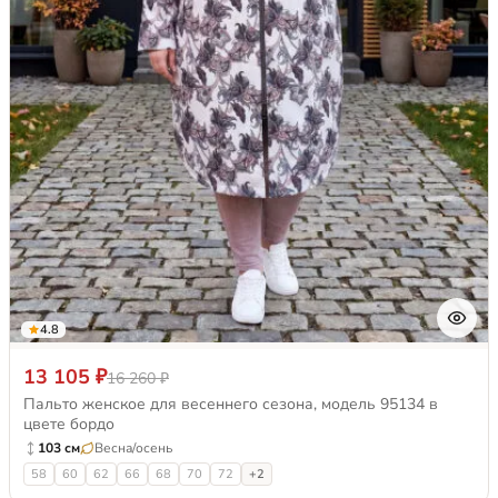
4.8
13 105 ₽
16 260 ₽
Пальто женское для весеннего сезона, модель 95134 в
цвете бордо
103 см
Весна/осень
58
60
62
66
68
70
72
+2