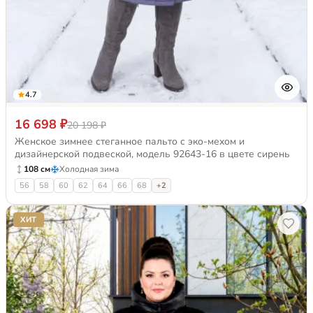
4.7
16 698 ₽
20 198 ₽
Женское зимнее стеганное пальто с эко-мехом и
дизайнерской подвеской, модель 92643-16 в цвете сирень
108 см
Холодная зима
56
58
60
62
64
66
68
+2
ХИТ