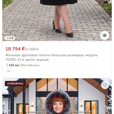
4.8
18 794 ₽
22 088 ₽
Женское драповое пальто больших размеров, модель
70705-12 в цвете черный
112 см
Весна/осень
66
НОВИНКА