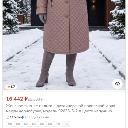
4.7
16 442 ₽
21 333 ₽
Женское зимнее пальто с дизайнерской подвеской и эко-
мехом чернобурки, модель 92633-5-2 в цвете капучино
115 см
Холодная зима
58
60
62
64
66
68
70
+1