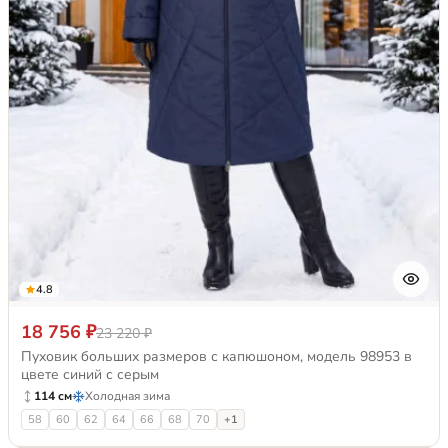
4.8
18 756 ₽
23 220 ₽
Пуховик больших размеров с капюшоном, модель 98953 в
цвете синий с серым
114 см
Холодная зима
58
60
62
64
66
68
70
+1