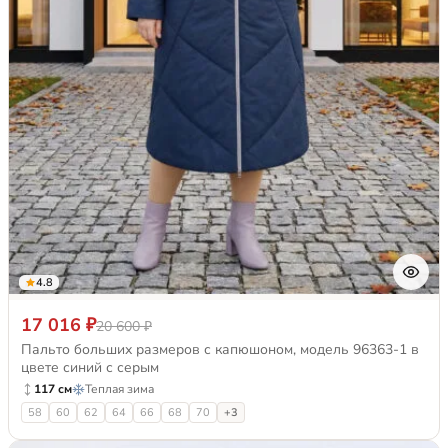
4.8
17 016 ₽
20 600 ₽
Пальто больших размеров с капюшоном, модель 96363-1 в
цвете синий с серым
117 см
Теплая зима
58
60
62
64
66
68
70
+3