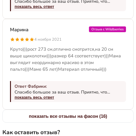
Спасибо большое за ваш отзыв. Приятно, что
модель вам подошла по фигуре и понравилась.
показать весь ответ
Мнение покупателей очень помогает нам, как
производителю, понять в каком направлении
двигаться, на что обратить внимание или исправить.
Марина
Отзыв с Wildberries
Несмотря на мой шаблонный ответ, все реакции
клиентов мы сохраняем и анализируем. В том числе
4 ноября 2021
и ваш отзыв. Носите с удовольствием!
Круто)))рост 273 см,отлично смотрится,на 20 см
выше щиколотки)))размер 64 соответствует)))Мама
выглядит неординарно красиво в этом
пальто)))Маме 65 лет)Материал отличный)))
Ответ Фабрики:
Спасибо большое за ваш отзыв. Приятно, что
модель вам подошла по фигуре и понравилась.
показать весь ответ
Мнение покупателей очень помогает нам, как
производителю, понять в каком направлении
двигаться, на что обратить внимание или исправить.
показать все отзывы на фасон (16)
Несмотря на мой шаблонный ответ, все реакции
клиентов мы сохраняем и анализируем. В том числе
Как оставить отзыв?
и ваш отзыв. Носите с удовольствием!