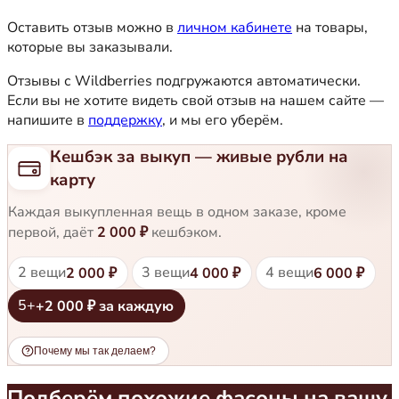
Оставить отзыв можно в
личном кабинете
на товары,
которые вы заказывали.
Отзывы с Wildberries подгружаются автоматически.
Если вы не хотите видеть свой отзыв на нашем сайте —
напишите в
поддержку
, и мы его уберём.
Кешбэк за выкуп — живые рубли на
карту
Каждая выкупленная вещь в одном заказе, кроме
первой, даёт
2 000 ₽
кешбэком.
2 вещи
3 вещи
4 вещи
2 000 ₽
4 000 ₽
6 000 ₽
5+
+2 000 ₽ за каждую
Почему мы так делаем?
Подберём похожие фасоны на вашу