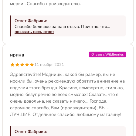
мерки . Спасибо производителю.
Ответ Фабрики:
Спасибо большое за ваш отзыв. Приятно, что
модель вам подошла по фигуре и понравилась.
показать весь ответ
Мнение покупателей очень помогает нам, как
производителю, понять в каком направлении
двигаться, на что обратить внимание или исправить.
ирина
Отзыв с Wildberries
Несмотря на мой шаблонный ответ, все реакции
клиентов мы сохраняем и анализируем. В том числе
11 ноября 2021
и ваш отзыв. Носите с удовольствием!
Здравствуйте! Модницы, какой бы размер, вы не
носили бы, очень рекомендую обратить внимание на
изделия этого бренда. Красиво, комфортно, стильно,
модно, безупречно во всех смыслах! Сказать, что я
очень довольна, не сказать ничего.... Господа,
огромное спасибо, Вам (производители), ВЫ -
ЛУЧШИЕ! Отдельное спасибо, любимому магазину!
Ответ Фабрики: