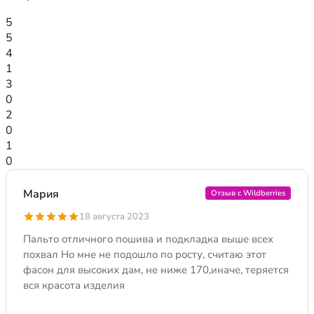
5
5
4
1
3
0
2
0
1
0
Мария
Отзыв с Wildberries
18 августа 2023
Пальто отличного пошива и подкладка выше всех
похвал Но мне не подошло по росту, считаю этот
фасон для высоких дам, не ниже 170,иначе, теряется
вся красота изделия