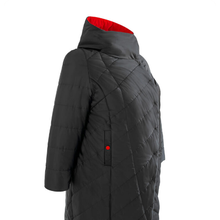
▶
Фасон в 360