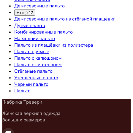
Демисезонные пальто
+ ещё 12
Демисезонные пальто из стёганой плащёвки
Дутые пальто
Комбинированные пальто
На молнии пальто
Пальто из плащёвки из полиэстера
Пальто прямые
Пальто с капюшоном
Пальто с синтепоном
Стёганые пальто
Утеплённые пальто
Черный пальто
Пальто
Фабрика Тревери
Женская верхняя одежда
больших размеров