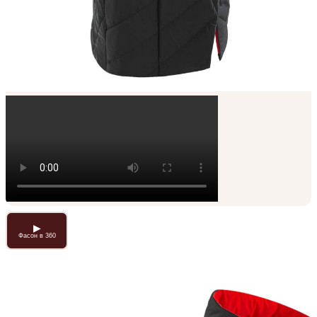
▶
Фасон в 360