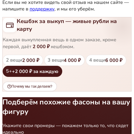
Если вы не хотите видеть свой отзыв на нашем сайте —
напишите в
поддержку
, и мы его уберём.
Кешбэк за выкуп — живые рубли на
карту
Каждая выкупленная вещь в одном заказе, кроме
первой, даёт
2 000 ₽
кешбэком.
2 вещи
3 вещи
4 вещи
2 000 ₽
4 000 ₽
6 000 ₽
5+
+2 000 ₽ за каждую
Почему мы так делаем?
Подберём похожие фасоны на вашу
фигуру
Укажите свои промеры — покажем только то, что сядет
идеально