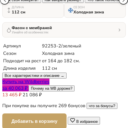
ДЛИНА
СЕЗОН
112 см
Холодная зима
Фасон с мембраной
Узнайте об особенностях
Артикул
92253-2/зеленый
Сезон
Холодная зима
Подходит на рост
от 164 до 182 см.
Длина изделия
112 см
Все характеристики и описание →
Купить на Wildberries
за 40 063 ₽
Почему на WB дороже?
13 465 ₽
21 086 ₽
При покупке вы получите 269 бонусов
что за бонусы?
Добавить в корзину
В избранное