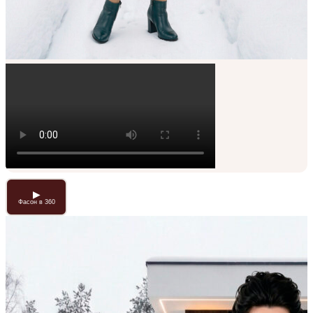
▶
Фасон в 360