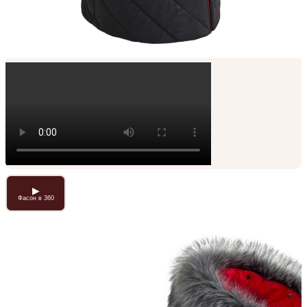
▶
Фасон в 360