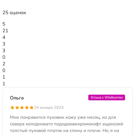
25 оценок
5
21
4
3
3
0
2
0
1
1
Ольга
Отзыв с Wildberries
24 января 2024
Мне понравился пуховик хожу уже месяц, но для
севера холодновато пододеваюкромекофт ещекозий
толстый пуховой платок на спину и плечи. Но, я на