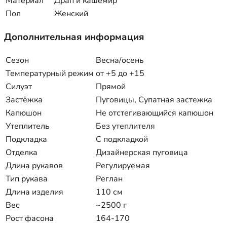
Материал
Драп и кашемир
Пол
Женский
Дополнительная информация
Сезон
Весна/осень
Температурный режим
от +5 до +15
Силуэт
Прямой
Застёжка
Пуговицы, Супатная застежка
Капюшон
Не отстегивающийся капюшон
Утеплитель
Без утеплителя
Подкладка
С подкладкой
Отделка
Дизайнерская пуговица
Длина рукавов
Регулируемая
Тип рукава
Реглан
Длина изделия
110 см
Вес
~2500 г
Рост фасона
164-170