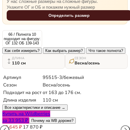
У нас сложные размеры на сложные фигуры.
Укажите ОГ и ОБ и покажем нужный размер
Определить размер
66 / Полнота 10
подходит на фигуру:
ОГ 132 ОБ 139-143
Как себя измерить?
Как выбрать размер?
Что такое полнота?
ДЛИНА
СЕЗОН
110 см
Весна/осень
Артикул
95515-3/бежевый
Сезон
Весна/осень
Подходит на рост
от 163 до 176 см.
Длина изделия
110 см
Все характеристики и описание →
Купить на Wildberries
за 33 953 ₽
Почему на WB дороже?
12 645 ₽
17 870 ₽