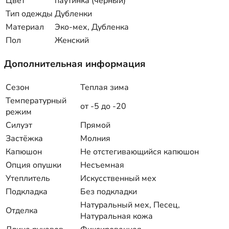
Цвет
паутинка (черный)
Тип одежды
Дубленки
Материал
Эко-мех, Дубленка
Пол
Женский
Дополнительная информация
Сезон
Теплая зима
Температурный
от -5 до -20
режим
Силуэт
Прямой
Застёжка
Молния
Капюшон
Не отстегивающийся капюшон
Опция опушки
Несъемная
Утеплитель
Искусственный мех
Подкладка
Без подкладки
Натуральный мех, Песец,
Отделка
Натуральная кожа