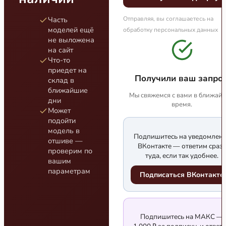
Часть
Отправляя, вы соглашаетесь на
моделей ещё
обработку персональных данных
не выложена
на сайт
Что-то
приедет на
Получили ваш запрос
склад в
ближайшие
Мы свяжемся с вами в ближай
дни
время.
Может
подойти
модель в
Подпишитесь на уведомлен
отшиве —
ВКонтакте — ответим сраз
проверим по
туда, если так удобнее.
вашим
параметрам
Подписаться ВКонтакте
Подпишитесь на МАКС —