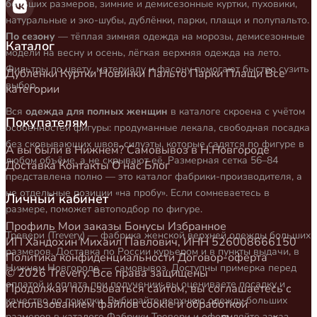
больших размеров, зимние и демисезонные куртки, пуховики,
натуральные и эко-шубы, дублёнки, парки, плащи и полупальто.
По сезону
— тёплая зимняя одежда на морозы, демисезонные
Каталог
модели на весну и осень, лёгкая верхняя одежда на лето.
Фильтры по цвету, материалу и фасону помогают быстро сузить
Дубленки
Куртки
Новинки
Пальто
Парки
Плащи
Все
выбор.
категории
Вся
одежда для полных женщин
в каталоге скроена с учётом
Покупателям
особенностей фигуры: продуманные лекала, свободная посадка
без сковывающих швов, силуэты, которые садятся по фигуре в
А вы были в Нижнем?
Самовывоз в Н.Новгороде
любом объёме, а не скрывают её. Размерная сетка 56–84
Доставка
Контакты
О нас
Блог
представлена полно — это каталог фабрики-производителя, а
не отдельные позиции «на пробу». Если сомневаетесь в
Личный кабинет
размере, поможет автоподбор по фигуре.
Профиль
Мои заказы
Бонусы
Избранное
Тревери (Trevery) — фабрика женской верхней одежды больших
ИП Хандохин Михаил Павлович, ИНН 526008666150
размеров. Доставка по России курьером и в пункты выдачи, в
Политика конфиденциальности
Договор-оферта
Нижнем Новгороде — самовывоз. Доступны примерка перед
© 2026 Trevery. Все права защищены
оплатой и оплата при получении: вы оцениваете посадку и
Продолжая пользоваться сайтом, вы соглашаетесь с
качество до покупки. Выбирайте верхнюю одежду больших
использованием файлов cookie и обработкой
размеров в каталоге Фабрики Тревери и оформляйте заказ