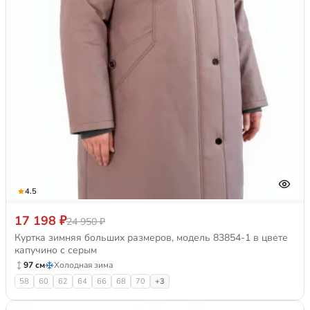
4.5
17 198 ₽
24 950 ₽
Куртка зимняя больших размеров, модель 83854-1 в цвете
капучино с серым
97 см
Холодная зима
58
60
62
64
66
68
70
+3