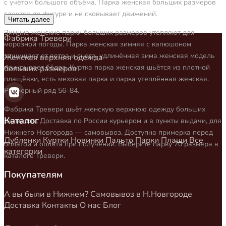
с учётом большого объёма. Парка женская больших размеров
садится по фигуре и не сковывает движений.
Читать далее
Зимние женские парки больших размеров утепляют для
Фабрика Тревери
морозной погоды. Парка женская зимняя с капюшоном
защищает от ветра и снега, удлинённая зима женская модель
Женская верхняя одежда
прикрывает бёдра. Куртка парка женская шьётся из плотной
больших размеров
плащёвки, есть меховая парка и парка утеплённая женская.
Размерный ряд 56–84.
Фабрика Тревери шьёт женскую верхнюю одежду больших
Каталог
размеров. Доставка по России курьером и в пункты выдачи, для
Нижнего Новгорода — самовывоз. Доступна примерка перед
Дубленки
Куртки
Новинки
Пальто
Парки
Плащи
Все
оплатой и оплата при получении. Выберите парку 70 размера в
категории
каталоге Тревери.
Покупателям
А вы были в Нижнем?
Самовывоз в Н.Новгороде
Доставка
Контакты
О нас
Блог