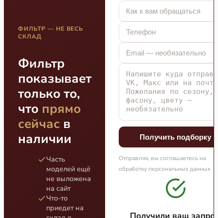
ФИЛЬТР — НЕ ВЕСЬ
СКЛАД
Фильтр
показывает
только то,
что
прямо
сейчас
в
наличии
Получить подборку
Часть
Отправляя, вы соглашаетесь на
моделей ещё
обработку персональных данных
не выложена
на сайт
Что-то
приедет на
Получили ваш запрос
склад в