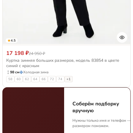
4.5
17 198 ₽
24 950 ₽
Куртка зимняя больших размеров, модель 83854 в цвете
синий с красным
98 см
Холодная зима
58
60
62
64
66
72
74
+1
Соберём подборку
вручную
Нужны только имя и телефон — 
размером поможем.