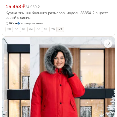
15 453 ₽
24 950 ₽
Куртка зимняя больших размеров, модель 83854-2 в цвете
серый с синим
97 см
Холодная зима
58
60
62
64
66
68
70
+3