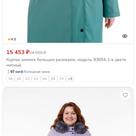
4.5
15 453 ₽
24 950 ₽
Куртка зимняя больших размеров, модель 83854-1 в цвете
мятный
97 см
Холодная зима
58
60
62
64
66
68
70
+3