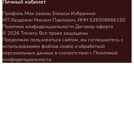
Личный кабинет
Профиль
Мои заказы
Бонусы
Избранное
ИП Хандохин Михаил Павлович, ИНН 526008666150
Политика конфиденциальности
Договор-оферта
© 2026 Trevery. Все права защищены
Продолжая пользоваться сайтом, вы соглашаетесь с
использованием файлов cookie и обработкой
персональных данных в соответствии с
Политикой
конфиденциальности
.