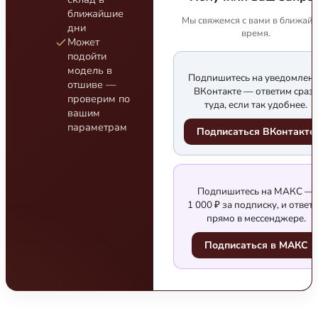
ближайшие
Мы свяжемся с вами в ближай
дни
время.
Может
подойти
модель в
Подпишитесь на уведомлен
отшиве —
ВКонтакте — ответим сраз
проверим по
туда, если так удобнее.
вашим
параметрам
Подписаться ВКонтакте
Подпишитесь на МАКС —
1 000 ₽ за подписку, и ответ
прямо в мессенджере.
Подписаться в МАКС