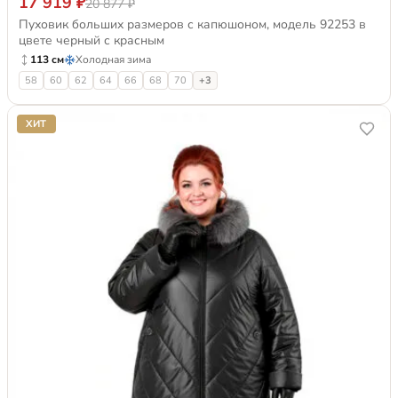
17 919 ₽
20 877 ₽
Пуховик больших размеров с капюшоном, модель 92253 в
цвете черный с красным
113 см
Холодная зима
58
60
62
64
66
68
70
+3
ХИТ