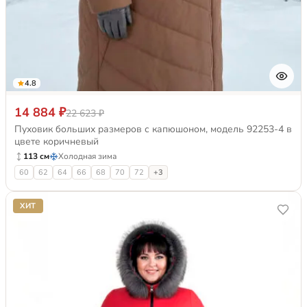
4.8
14 884 ₽
22 623 ₽
Пуховик больших размеров с капюшоном, модель 92253-4 в
цвете коричневый
113 см
Холодная зима
60
62
64
66
68
70
72
+3
ХИТ