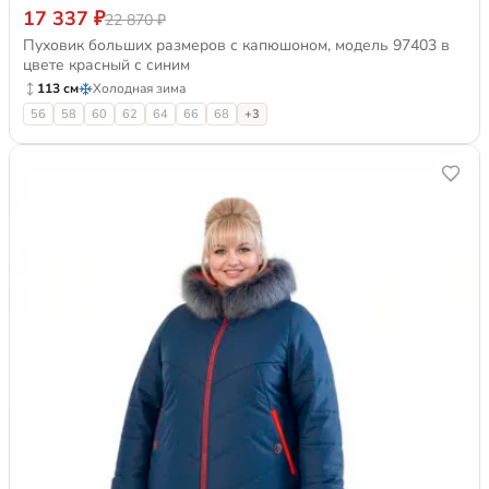
17 337 ₽
22 870 ₽
Пуховик больших размеров с капюшоном, модель 97403 в
цвете красный с синим
113 см
Холодная зима
56
58
60
62
64
66
68
+3