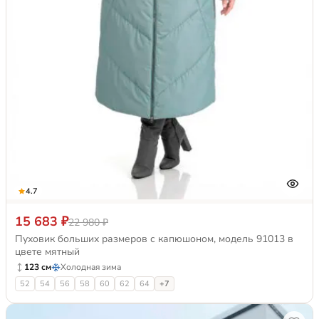
4.7
15 683 ₽
22 980 ₽
Пуховик больших размеров с капюшоном, модель 91013 в
цвете мятный
123 см
Холодная зима
52
54
56
58
60
62
64
+7