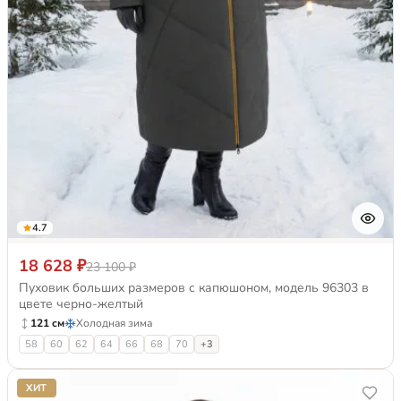
4.7
18 628 ₽
23 100 ₽
Пуховик больших размеров с капюшоном, модель 96303 в
цвете черно-желтый
121 см
Холодная зима
58
60
62
64
66
68
70
+3
ХИТ