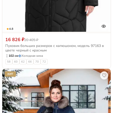
4.8
16 826 ₽
20 405 ₽
Пуховик больших размеров с капюшоном, модель 97163 в
цвете черный с красным
102 см
Холодная зима
58
60
62
66
70
72
ХИТ