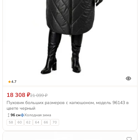
4.7
18 308 ₽
21 099 ₽
Пуховик больших размеров с капюшоном, модель 96143 в
цвете черный
96 см
Холодная зима
58
60
62
64
66
70