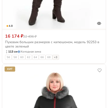
4.8
16 174 ₽
22 496 ₽
Пуховик больших размеров с капюшоном, модель 92253 в
цвете зеленый
113 см
Холодная зима
56
58
60
62
64
66
68
+3
ХИТ