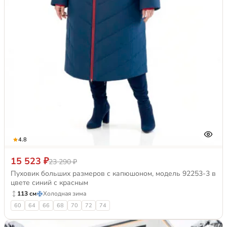
4.8
15 523 ₽
23 290 ₽
Пуховик больших размеров с капюшоном, модель 92253-3 в
цвете синий с красным
113 см
Холодная зима
60
64
66
68
70
72
74