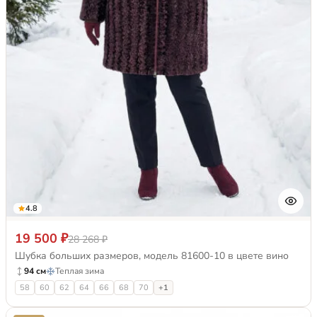
4.8
19 500 ₽
28 268 ₽
Шубка больших размеров, модель 81600-10 в цвете вино
94 см
Теплая зима
58
60
62
64
66
68
70
+1