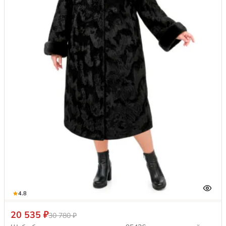
4.8
20 535 ₽
30 780 ₽