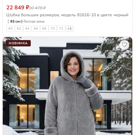
22 849 ₽
30 478 ₽
Шубка больших размеров, модель 81616-10 в цвете черный
93 см
Теплая зима
60
62
64
66
68
70
72
+1
НОВИНКА