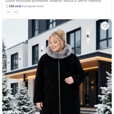
Шуба больших размеров, модель 95426 в цвете черный
110 см
Холодная зима
62
66