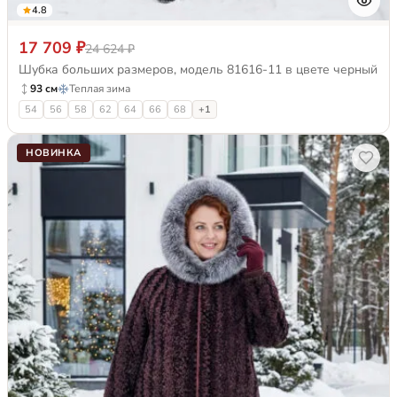
4.8
17 709 ₽
24 624 ₽
Шубка больших размеров, модель 81616-11 в цвете черный
93 см
Теплая зима
54
56
58
62
64
66
68
+1
НОВИНКА