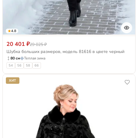
4.8
20 401 ₽
29 025 ₽
Шубка больших размеров, модель 81616 в цвете черный
80 см
Теплая зима
54
56
58
66
ХИТ