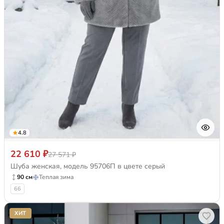
4.8
22 610 ₽
27 571 ₽
Шуба женская, модель 95706П в цвете серый
90 см
Теплая зима
66
ХИТ