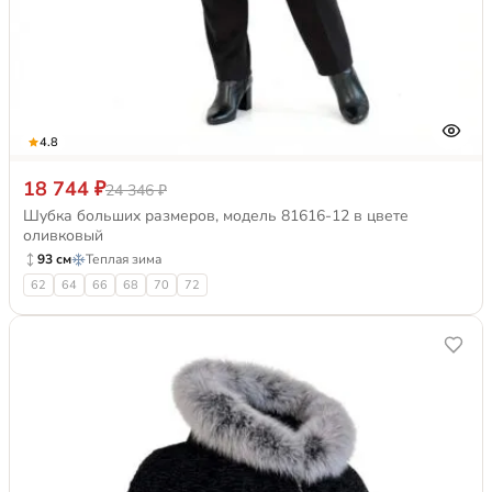
4.8
18 744 ₽
24 346 ₽
Шубка больших размеров, модель 81616-12 в цвете
оливковый
93 см
Теплая зима
62
64
66
68
70
72