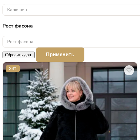
Капюшон
Рост фасона
Рост фасона
Применить
Сбросить доп.
ХИТ