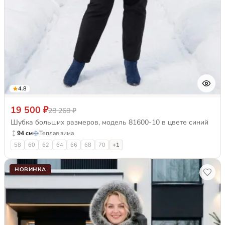
4.8
19 500 ₽
28 268 ₽
Шубка больших размеров, модель 81600-10 в цвете синий
94 см
Теплая зима
58
60
62
64
66
68
70
+1
НОВИНКА