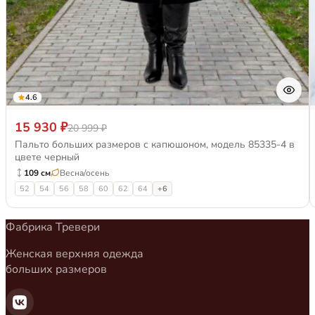
4.6
15 930 ₽
20 999 ₽
Пальто больших размеров с капюшоном, модель 85335-4 в
цвете черный
109 см
Весна/осень
52
54
56
58
60
62
64
+6
Фабрика Тревери
Женская верхняя одежда
больших размеров