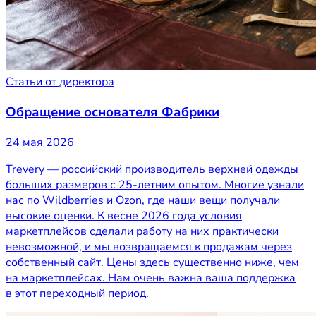
Статьи от директора
Обращение основателя Фабрики
24 мая 2026
Trevery — российский производитель верхней одежды
больших размеров с 25-летним опытом. Многие узнали
нас по Wildberries и Ozon, где наши вещи получали
высокие оценки. К весне 2026 года условия
маркетплейсов сделали работу на них практически
невозможной, и мы возвращаемся к продажам через
собственный сайт. Цены здесь существенно ниже, чем
на маркетплейсах. Нам очень важна ваша поддержка
в этот переходный период.