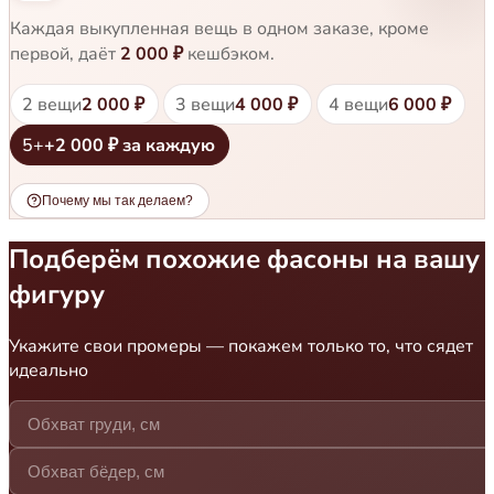
Каждая выкупленная вещь в одном заказе, кроме
первой, даёт
2 000 ₽
кешбэком.
2 вещи
3 вещи
4 вещи
2 000 ₽
4 000 ₽
6 000 ₽
5+
+2 000 ₽ за каждую
Почему мы так делаем?
Подберём похожие фасоны на вашу
фигуру
Укажите свои промеры — покажем только то, что сядет
идеально