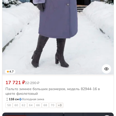
4.7
17 721 ₽
22 290 ₽
Пальто зимнее больших размеров, модель 82944-16 в
цвете фиолетовый
116 см
Холодная зима
58
60
62
64
66
68
70
+3