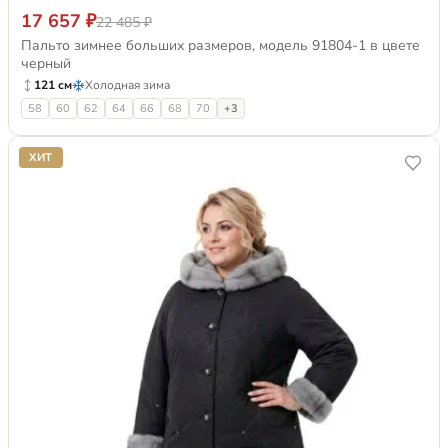
17 657 ₽
22 485 ₽
Пальто зимнее больших размеров, модель 91804-1 в цвете
черный
121 см
Холодная зима
58
60
62
64
66
68
70
+3
ХИТ