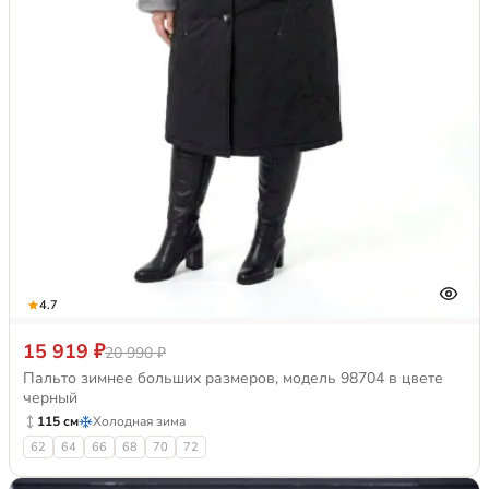
4.7
15 919 ₽
20 990 ₽
Пальто зимнее больших размеров, модель 98704 в цвете
черный
115 см
Холодная зима
62
64
66
68
70
72