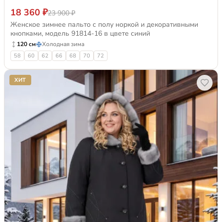
18 360 ₽
23 900 ₽
Женское зимнее пальто с полу норкой и декоративными
кнопками, модель 91814-16 в цвете синий
120 см
Холодная зима
58
60
62
66
68
70
72
ХИТ