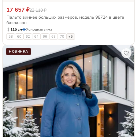
17 657 ₽
22 110 ₽
Пальто зимнее больших размеров, модель 98724 в цвете
баклажан
115 см
Холодная зима
58
60
62
64
66
68
70
+5
НОВИНКА