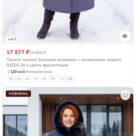
4.7
17 977 ₽
23 855 ₽
Пальто зимнее больших размеров с капюшоном, модель
91814-16 в цвете фиолетовый
120 см
Холодная зима
58
60
62
64
66
68
70
+1
НОВИНКА