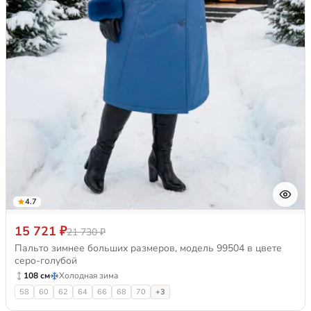
4.7
15 721 ₽
21 730 ₽
Пальто зимнее больших размеров, модель 99504 в цвете
серо-голубой
108 см
Холодная зима
58
60
62
64
66
68
70
+3