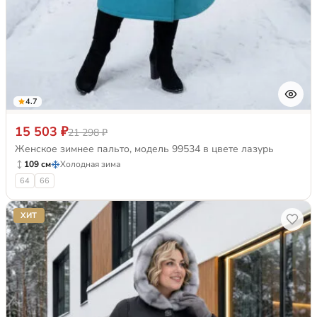
4.7
15 503 ₽
21 298 ₽
Женское зимнее пальто, модель 99534 в цвете лазурь
109 см
Холодная зима
64
66
ХИТ