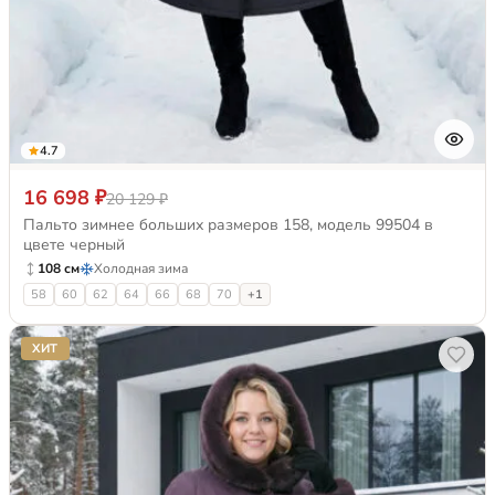
4.7
16 698 ₽
20 129 ₽
Пальто зимнее больших размеров 158, модель 99504 в
цвете черный
108 см
Холодная зима
58
60
62
64
66
68
70
+1
ХИТ