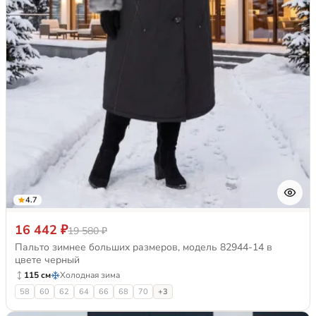
4.7
16 442 ₽
19 580 ₽
Пальто зимнее больших размеров, модель 82944-14 в
цвете черный
115 см
Холодная зима
58
60
62
64
66
68
70
+3