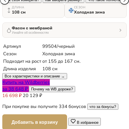
ДЛИНА
СЕЗОН
108 см
Холодная зима
Фасон с мембраной
Узнайте об особенностях
Артикул
99504/черный
Сезон
Холодная зима
Подходит на рост
от 155 до 167 см.
Длина изделия
108 см
Все характеристики и описание →
Купить на Wildberries
за 38 648 ₽
Почему на WB дороже?
16 698 ₽
20 129 ₽
При покупке вы получите 334 бонусов
что за бонусы?
Добавить в корзину
В избранное