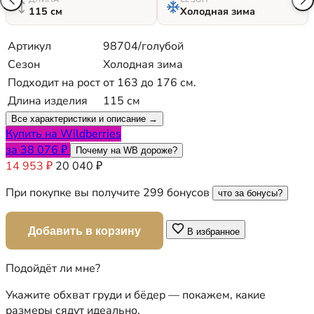
115 см
Холодная зима
Артикул
98704/голубой
Сезон
Холодная зима
Подходит на рост
от 163 до 176 см.
Длина изделия
115 см
Все характеристики и описание →
Купить на Wildberries
за 38 076 ₽
Почему на WB дороже?
14 953 ₽
20 040 ₽
При покупке вы получите 299 бонусов
что за бонусы?
Добавить в корзину
В избранное
Подойдёт ли мне?
Укажите обхват груди и бёдер — покажем, какие
размеры сядут идеально.