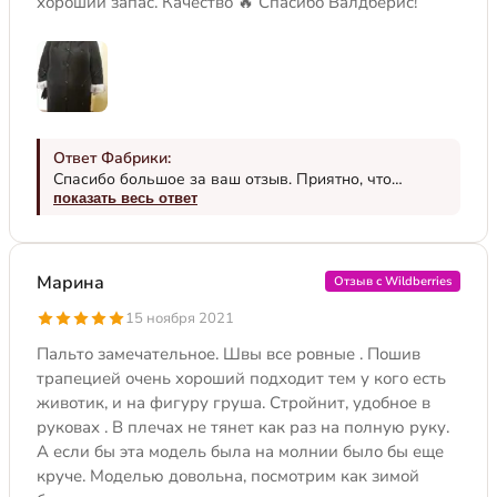
хороший запас. Качество 🔥 Спасибо Валдберис!
Ответ Фабрики:
Спасибо большое за ваш отзыв. Приятно, что
модель вам подошла по фигуре и понравилась.
показать весь ответ
Мнение покупателей очень помогает нам, как
производителю, понять в каком направлении
двигаться, на что обратить внимание или исправить.
Марина
Отзыв с Wildberries
Несмотря на мой шаблонный ответ, все реакции
клиентов мы сохраняем и анализируем. В том числе
15 ноября 2021
и ваш отзыв. Носите с удовольствием!
Пальто замечательное. Швы все ровные . Пошив
трапецией очень хороший подходит тем у кого есть
животик, и на фигуру груша. Стройнит, удобное в
руковах . В плечах не тянет как раз на полную руку.
А если бы эта модель была на молнии было бы еще
круче. Моделью довольна, посмотрим как зимой