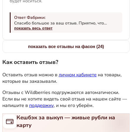
будет носиться.
Ответ Фабрики:
Спасибо большое за ваш отзыв. Приятно, что
модель вам подошла по фигуре и понравилась.
показать весь ответ
Мнение покупателей очень помогает нам, как
производителю, понять в каком направлении
двигаться, на что обратить внимание или исправить.
показать все отзывы на фасон (24)
Несмотря на мой шаблонный ответ, все реакции
клиентов мы сохраняем и анализируем. В том числе
Как оставить отзыв?
и ваш отзыв. Носите с удовольствием!
Оставить отзыв можно в
личном кабинете
на товары,
которые вы заказывали.
Отзывы с Wildberries подгружаются автоматически.
Если вы не хотите видеть свой отзыв на нашем сайте —
напишите в
поддержку
, и мы его уберём.
Кешбэк за выкуп — живые рубли на
карту