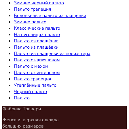
Зимние черный пальто
Пальто трапеция
Болоньевые пальто из плащёвки
Зимние пальто
Классические пальто
На пуговицах пальто
Пальто из плащёвки
Пальто из плащёвки
Пальто из плащёвки из полиэстера
Пальто с капюшоном
Пальто с мехом
Пальто с синтепоном
Пальто трапеция
Утеплённые пальто
Черный пальто
Пальто
Фабрика Тревери
Женская верхняя одежда
больших размеров