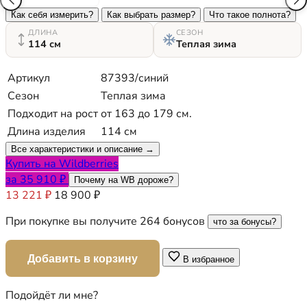
Как себя измерить?
Как выбрать размер?
Что такое полнота?
ДЛИНА
СЕЗОН
114 см
Теплая зима
Артикул
87393/синий
Сезон
Теплая зима
Подходит на рост
от 163 до 179 см.
Длина изделия
114 см
Все характеристики и описание →
Купить на Wildberries
за 35 910 ₽
Почему на WB дороже?
13 221 ₽
18 900 ₽
При покупке вы получите 264 бонусов
что за бонусы?
Добавить в корзину
В избранное
Подойдёт ли мне?