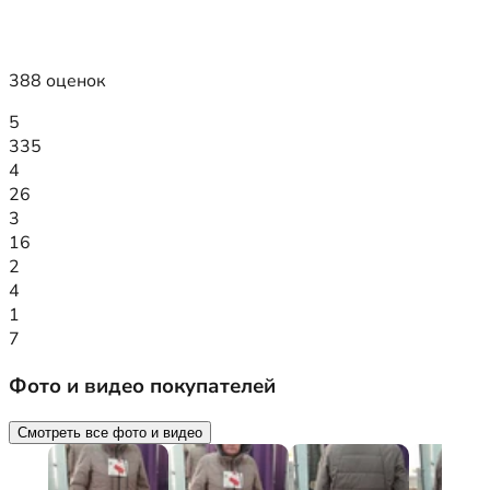
388 оценок
5
335
4
26
3
16
2
4
1
7
Фото и видео покупателей
Смотреть все фото и видео