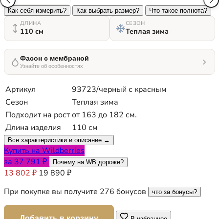
Как себя измерить?
Как выбрать размер?
Что такое полнота?
ДЛИНА
СЕЗОН
110 см
Теплая зима
Фасон с мембраной
Узнайте об особенностях
Артикул
93723/черный с красным
Сезон
Теплая зима
Подходит на рост
от 163 до 182 см.
Длина изделия
110 см
Все характеристики и описание →
Купить на Wildberries
за 37 791 ₽
Почему на WB дороже?
13 802 ₽
19 890 ₽
При покупке вы получите 276 бонусов
что за бонусы?
Добавить в корзину
В избранное