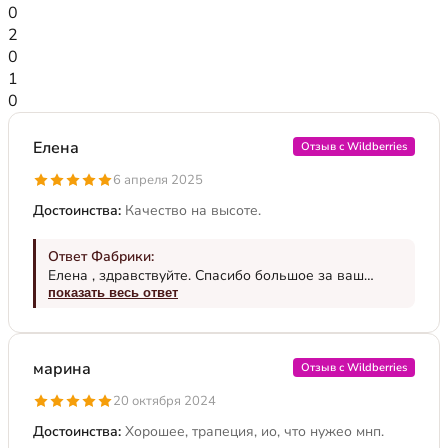
0
2
0
1
0
Елена
Отзыв с Wildberries
6 апреля 2025
Достоинства:
Качество на высоте.
Ответ Фабрики:
Елена , здравствуйте. Спасибо большое за ваш
отзыв. Приятно, что модель вам подошла по фигуре
показать весь ответ
и понравилась. Чтобы не пропустить наши новые
коллекции – добавьте бренд в избранное – нужно
нажать на логотип Trevery и поставить сердечко.
марина
Отзыв с Wildberries
Носите с удовольствием!
20 октября 2024
Достоинства:
Хорошее, трапеция, ио, что нужео мнп.