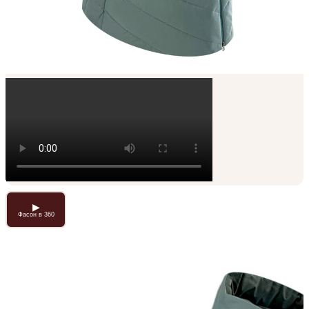
▶
Фасон в 360