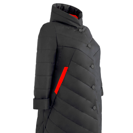
▶
Фасон в 360