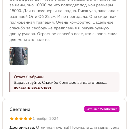
за цены, оно 10000, те что подходят под мои размеры
15000. Для пенсионерки накладно. Рискнула, заказала с
разницей Ог и Об 22 см. И не прогадала. Оно сидит как
полноценная трапеция. Очень комфортно. Отдельное
спасибо за свободные предплечья и регулируемую
длину рукава. Огромное спасибо всем, кто скроил, сшил
для меня это пальто.
Ответ Фабрики:
Здравствуйте. Спасибо большое за ваш отзыв.
Приятно, что модель вам понравилась. Мы шьем на
показать весь ответ
разные типы фигур, главное аккуратно подобрать
модель по своей фигуре или обратиться к нам за
помощью. Будем и дальше стараться для вас. Чтобы
Светлана
Отзыв с Wildberries
не пропустить наши новые коллекции – добавьте
бренд в избранное – нужно нажать на логотип
1 ноября 2024
Trevery и поставить сердечко. Носите с
удовольствием!
Достоинства:
Отличная куртка! Покупала для мамы, села