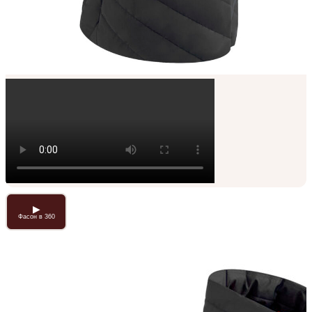
▶
Фасон в 360