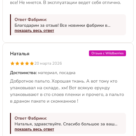
все! Не мнется. В эксплуатации ведет себя отлично.
Ответ Фабрики:
Благодарим за отзыв! Все новинки фабрики в
Яндексе по запросу «тревери фабрика», если
показать весь ответ
захочется обновить гардероб. Спасибо, что выбрали
нас! Носите с удовольствием. С уважением, Тревери.
Наталья
Отзыв с Wildberries
20 марта 2026
Достоинства:
материал, посадка
Добротное пальто. Хорошая ткань. А вот тому кто
упаковывал на складе.. хм! Вот всякую ерунду
упаковывают в сто слоев пленки и прочего, а пальто
в драном пакете и скомканное !
Ответ Фабрики:
Наталья, здравствуйте. Спасибо большое за ваш
отзыв. Приятно, что модель вам подошла по фигуре
показать весь ответ
и понравилась. Мы шьем на разные типы фигур,