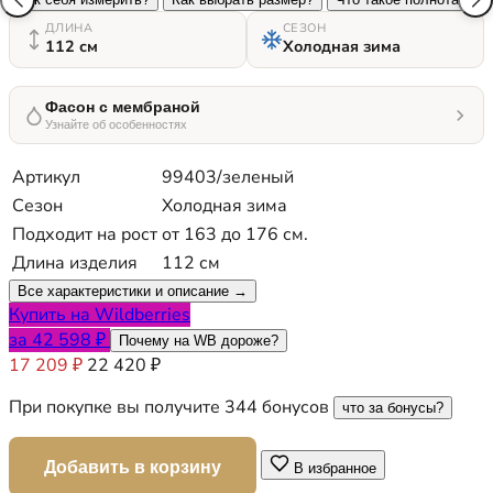
ДЛИНА
СЕЗОН
112 см
Холодная зима
Фасон с мембраной
Узнайте об особенностях
Артикул
99403/зеленый
Сезон
Холодная зима
Подходит на рост
от 163 до 176 см.
Длина изделия
112 см
Все характеристики и описание →
Купить на Wildberries
за 42 598 ₽
Почему на WB дороже?
17 209 ₽
22 420 ₽
При покупке вы получите 344 бонусов
что за бонусы?
Добавить в корзину
В избранное