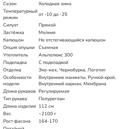
Сезон
Холодная зима
Температурный
от -10 до -25
режим
Силуэт
Прямой
Застёжка
Молния
Капюшон
Не отстегивающийся капюшон
Опция опушки
Съемная
Утеплитель
Альполюкс 300
Подкладка
С подкладкой
Отделка
Эко-мех, Чернобурка, Логотип
Особенности
Внутренние манжеты, Ручной крой,
модели
Внутренний карман, Мембрана
Длина рукавов
Регулируемая
Тип рукава
Полуреглан
Длина изделия
112 см
Вес
~2100 г
Рост фасона
164-170
Потайной