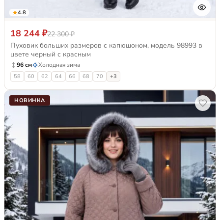
4.8
18 244 ₽
22 300 ₽
Пуховик больших размеров с капюшоном, модель 98993 в
цвете черный с красным
96 см
Холодная зима
58
60
62
64
66
68
70
+3
НОВИНКА