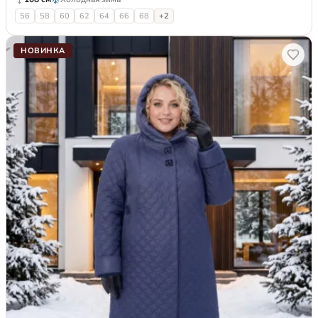
56
58
60
62
64
66
68
+2
НОВИНКА