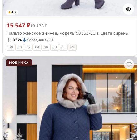
4.7
15 547 ₽
19 178 ₽
Пальто женское зимнее, модель 90163-10 в цвете сирень
103 см
Холодная зима
58
60
62
64
66
68
70
+1
НОВИНКА