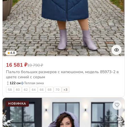
4.8
16 581 ₽
19 790 ₽
Пальто больших размеров с капюшоном, модель 85973-2 в
цвете синий с серым
122 см
Теплая зима
58
60
62
64
66
68
70
+3
НОВИНКА