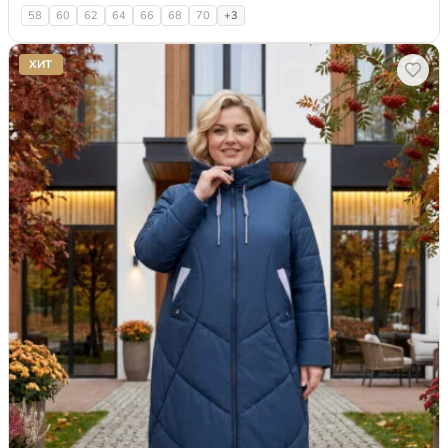
58
60
62
64
66
68
70
+3
ХИТ