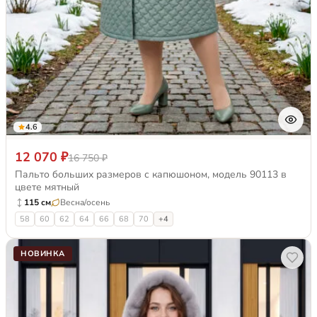
4.6
12 070 ₽
16 750 ₽
Пальто больших размеров с капюшоном, модель 90113 в
цвете мятный
115 см
Весна/осень
58
60
62
64
66
68
70
+4
НОВИНКА