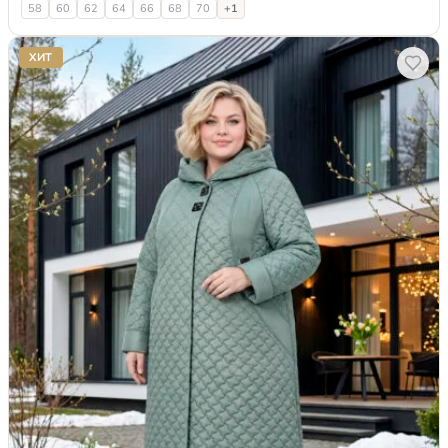
58
60
62
64
66
68
70
+1
ХИТ