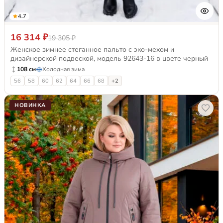
4.7
16 314 ₽
19 305 ₽
Женское зимнее стеганное пальто с эко-мехом и
дизайнерской подвеской, модель 92643-16 в цвете черный
108 см
Холодная зима
56
58
60
62
64
66
68
+2
НОВИНКА