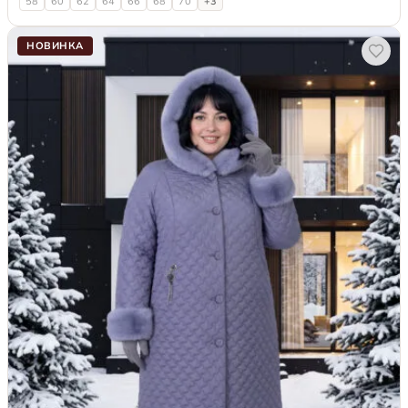
58
60
62
64
66
68
70
+3
НОВИНКА