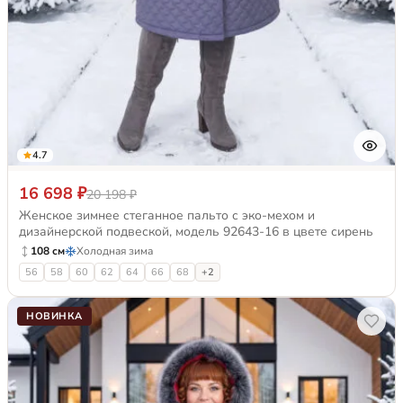
4.7
16 698 ₽
20 198 ₽
Женское зимнее стеганное пальто с эко-мехом и
дизайнерской подвеской, модель 92643-16 в цвете сирень
108 см
Холодная зима
56
58
60
62
64
66
68
+2
НОВИНКА