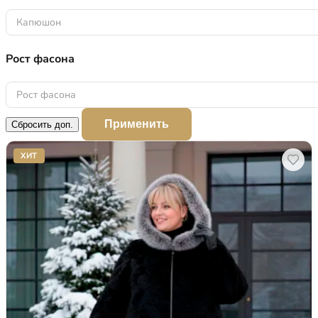
Капюшон
Рост фасона
Рост фасона
Применить
Сбросить доп.
ХИТ