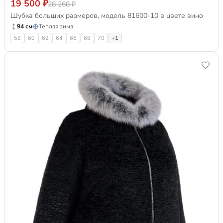
19 500 ₽
28 268 ₽
Шубка больших размеров, модель 81600-10 в цвете вино
94 см
Теплая зима
58
60
62
64
66
68
70
+1