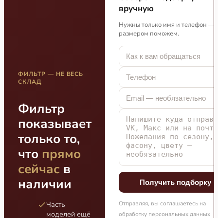
вручную
Нужны только имя и телефон — 
размером поможем.
ФИЛЬТР — НЕ ВЕСЬ
СКЛАД
Фильтр
показывает
только то,
что
прямо
сейчас
в
наличии
Получить подборку
Часть
Отправляя, вы соглашаетесь на
моделей ещё
обработку персональных данных