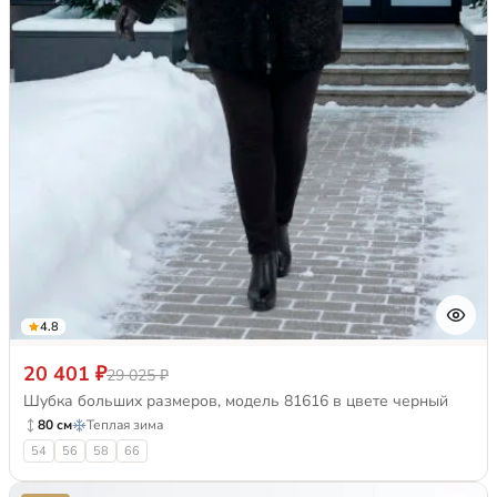
4.8
20 401 ₽
29 025 ₽
Шубка больших размеров, модель 81616 в цвете черный
80 см
Теплая зима
54
56
58
66