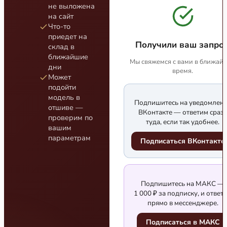
не выложена
на сайт
Что-то
приедет на
Получили ваш запрос
склад в
ближайшие
Мы свяжемся с вами в ближай
дни
время.
Может
подойти
модель в
Подпишитесь на уведомлен
отшиве —
ВКонтакте — ответим сраз
проверим по
туда, если так удобнее.
вашим
параметрам
Подписаться ВКонтакте
Подпишитесь на МАКС —
1 000 ₽ за подписку, и ответ
прямо в мессенджере.
Подписаться в МАКС