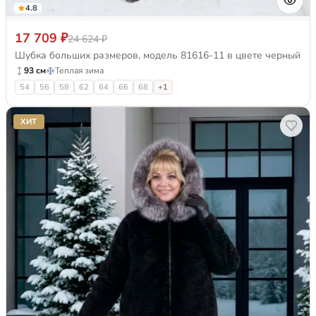
4.8
17 709 ₽
24 624 ₽
Шубка больших размеров, модель 81616-11 в цвете черный
93 см
Теплая зима
54
56
58
62
64
66
68
+1
ХИТ