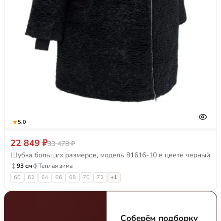
5.0
22 849 ₽
30 478 ₽
Шубка больших размеров, модель 81616-10 в цвете черный
93 см
Теплая зима
60
62
64
66
68
70
72
+1
Соберём подборку