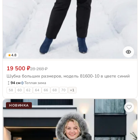
4.8
19 500 ₽
28 268 ₽
Шубка больших размеров, модель 81600-10 в цвете синий
94 см
Теплая зима
58
60
62
64
66
68
70
+1
НОВИНКА