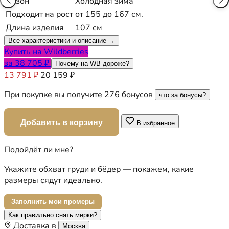
Сезон
Холодная зима
Подходит на рост
от 155 до 167 см.
Длина изделия
107 см
Все характеристики и описание →
Купить на Wildberries
за 38 705 ₽
Почему на WB дороже?
13 791 ₽
20 159 ₽
При покупке вы получите 276 бонусов
что за бонусы?
Добавить в корзину
В избранное
Подойдёт ли мне?
Укажите обхват груди и бёдер — покажем, какие
размеры сядут идеально.
Заполнить мои промеры
Как правильно снять мерки?
Доставка в
Москва